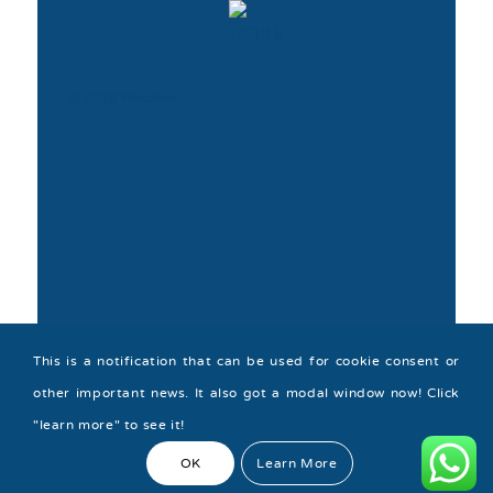
© 2018 WebAviv
This is a notification that can be used for cookie consent or
other important news. It also got a modal window now! Click
"learn more" to see it!
© Copyright -
Shor Cohen
-
powered by Enfold WordPress Theme
OK
Learn More