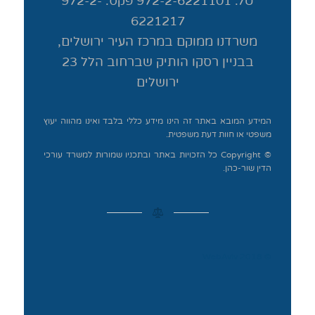
טל. 972-2-6221101 פקס: 972-2-
6221217
משרדנו ממוקם במרכז העיר ירושלים,
בבניין רסקו הותיק שברחוב הלל 23
ירושלים
המידע המובא באתר זה הינו מידע כללי בלבד ואינו מהווה יעוץ
משפטי או חוות דעת משפטית.
© Copyright כל הזכויות באתר ובתכניו שמורות למשרד עורכי
הדין שור-כהן.
© 2018 WebAviv